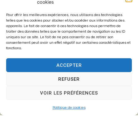
cookies
Pour offrir les meilleures expériences, nous utilisons des technologies
telles que les cookies pour stocker et/ou accéder aux informations des
appareils. Le fait de consentir à ces technologies nous permettra de
traiter des données telles que le comportement de navigation ou les ID
Enregistrer mon nom, mon e-mail et mon site dans le
uniques sur ce site. Le fait de ne pas consentir ou de retirer son
navigateur pour mon prochain commentaire.
consentement peut avoir un effet négatif sur certaines caractéristiques et
fonctions.
ACCEPTER
A
l
REFUSER
t
VOIR LES PRÉFÉRENCES
e
r
Politique de cookies
n
a
t
i