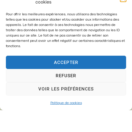
cookies
Pour offrir les meilleures expériences, nous utilisons des technologies
telles que les cookies pour stocker et/ou accéder aux informations des
appareils. Le fait de consentir à ces technologies nous permettra de
traiter des données telles que le comportement de navigation ou les ID
Enregistrer mon nom, mon e-mail et mon site dans le
uniques sur ce site. Le fait de ne pas consentir ou de retirer son
navigateur pour mon prochain commentaire.
consentement peut avoir un effet négatif sur certaines caractéristiques et
fonctions.
ACCEPTER
A
l
REFUSER
t
VOIR LES PRÉFÉRENCES
e
r
Politique de cookies
n
a
t
i