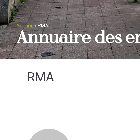
Accueil
»
RMA
Annuaire des e
RMA