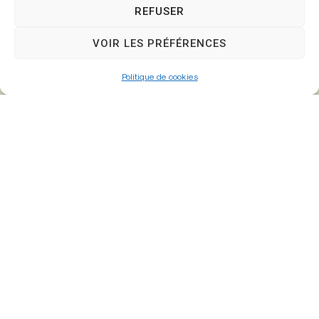
Mairie,
REFUSER
26 Av. du Général de Gaulle
77610 – Fontenay-Trésigny
VOIR LES PRÉFÉRENCES
Politique de cookies
01 64 25 90 67
mairie@fontenay-tresigny.fr
Horaires d’ouverture
Du Lundi au vendredi :
de 8h30 à 12h00 et de 13h30 à 17h30
Samedi :
de 8h30 – 12h