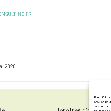
NSULTING.FR
al 2020
Pour offrir 
cookies pour
ces technolo
de
Horaires d’ouvertu
navigation o