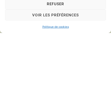
Mairie,
REFUSER
26 Av. du Général de Gaulle
77610 – Fontenay-Trésigny
VOIR LES PRÉFÉRENCES
Politique de cookies
01 64 25 90 67
mairie@fontenay-tresigny.fr
Horaires d’ouverture
Du Lundi au vendredi :
de 8h30 à 12h00 et de 13h30 à 17h30
Samedi :
de 8h30 – 12h