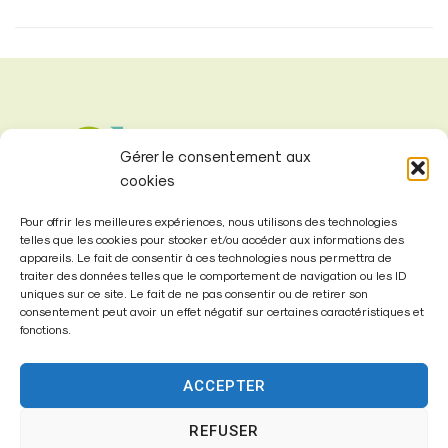
Gérer le consentement aux
cookies
Pour offrir les meilleures expériences, nous utilisons des technologies
telles que les cookies pour stocker et/ou accéder aux informations des
appareils. Le fait de consentir à ces technologies nous permettra de
traiter des données telles que le comportement de navigation ou les ID
uniques sur ce site. Le fait de ne pas consentir ou de retirer son
consentement peut avoir un effet négatif sur certaines caractéristiques et
Mairie de
fonctions.
Fontenay-Trésigny
ACCEPTER
Mairie,
26 Av. du Général de Gaulle
REFUSER