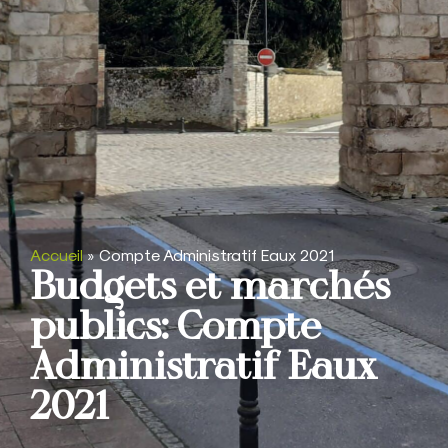
Accueil
»
Compte Administratif Eaux 2021
Budgets et marchés
publics: Compte
Administratif Eaux
2021