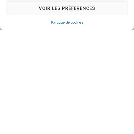
77610 – Fontenay-Trésigny
VOIR LES PRÉFÉRENCES
Politique de cookies
01 64 25 90 67
mairie@fontenay-tresigny.fr
Horaires d’ouverture
Du Lundi au vendredi :
de 8h30 à 12h00 et de 13h30 à 17h30
Samedi :
de 8h30 – 12h