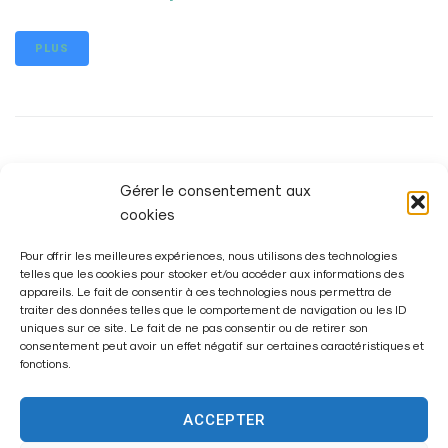
PLUS
Conseil municipal du 19 mars 2021
Gérer le consentement aux
cookies
PLUS
Pour offrir les meilleures expériences, nous utilisons des technologies
telles que les cookies pour stocker et/ou accéder aux informations des
appareils. Le fait de consentir à ces technologies nous permettra de
traiter des données telles que le comportement de navigation ou les ID
uniques sur ce site. Le fait de ne pas consentir ou de retirer son
consentement peut avoir un effet négatif sur certaines caractéristiques et
Conseil municipal du 29 janvier 2021
fonctions.
ACCEPTER
PLUS