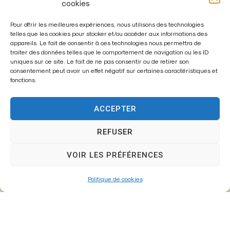
cookies
Pour offrir les meilleures expériences, nous utilisons des technologies
telles que les cookies pour stocker et/ou accéder aux informations des
appareils. Le fait de consentir à ces technologies nous permettra de
traiter des données telles que le comportement de navigation ou les ID
Enregistrer mon nom, mon e-mail et mon site dans le
uniques sur ce site. Le fait de ne pas consentir ou de retirer son
navigateur pour mon prochain commentaire.
consentement peut avoir un effet négatif sur certaines caractéristiques et
fonctions.
ACCEPTER
A
l
REFUSER
t
VOIR LES PRÉFÉRENCES
e
r
Politique de cookies
n
a
t
i