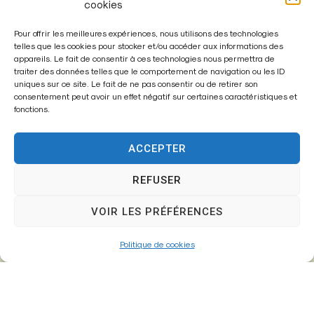
cookies
Pour offrir les meilleures expériences, nous utilisons des technologies
telles que les cookies pour stocker et/ou accéder aux informations des
appareils. Le fait de consentir à ces technologies nous permettra de
traiter des données telles que le comportement de navigation ou les ID
Enregistrer mon nom, mon e-mail et mon site dans le
uniques sur ce site. Le fait de ne pas consentir ou de retirer son
navigateur pour mon prochain commentaire.
consentement peut avoir un effet négatif sur certaines caractéristiques et
fonctions.
ACCEPTER
A
l
REFUSER
t
VOIR LES PRÉFÉRENCES
e
r
Politique de cookies
n
a
t
i