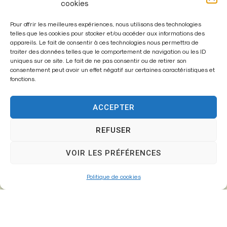
cookies
Pour offrir les meilleures expériences, nous utilisons des technologies
telles que les cookies pour stocker et/ou accéder aux informations des
appareils. Le fait de consentir à ces technologies nous permettra de
traiter des données telles que le comportement de navigation ou les ID
Enregistrer mon nom, mon e-mail et mon site dans le
uniques sur ce site. Le fait de ne pas consentir ou de retirer son
navigateur pour mon prochain commentaire.
consentement peut avoir un effet négatif sur certaines caractéristiques et
fonctions.
ACCEPTER
A
l
REFUSER
t
VOIR LES PRÉFÉRENCES
e
r
Politique de cookies
n
a
t
i